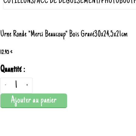
COTILLONS/ACC DE DÉGUISEMENT/PHOTOBOOT
Urne Ronde "Merci Beaucoup" Bois Gravé30x24,5x21cm
12.95 €
Quantité :
-
+
Ajouter au panier