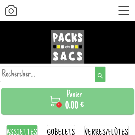
search
Panier

0.00 €
0
ASSIETTES
GOBELETS
VERRES/FLÛTES