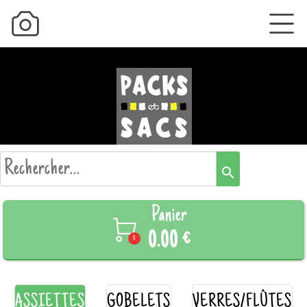
search
Panier

0.00 €
0
ASSIETTES
GOBELETS
VERRES/FLÛTES