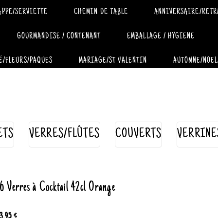
APPE/SERVIETTE
CHEMIN DE TABLE
ANNIVERSAIRE/RETR
GOURMANDISE / CONTENANT
EMBALLAGE / HYGIENE
É/FLEURS/PAQUES
MARIAGE/ST VALENTIN
AUTOMNE/NOEL
ETS
VERRES/FLÛTES
COUVERTS
VERRINE
6 Verres à Cocktail 42cl Orange
3.95 €