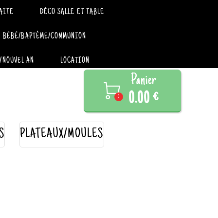
AITE
DÉCO SALLE ET TABLE
BÉBÉ/BAPTÊME/COMMUNION
/NOUVEL AN
LOCATION
Panier

0.00 €
0
S
PLATEAUX/MOULES