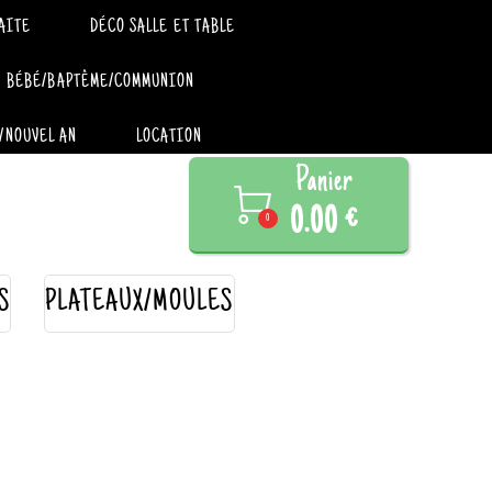
AITE
DÉCO SALLE ET TABLE
BÉBÉ/BAPTÊME/COMMUNION
/NOUVEL AN
LOCATION
Panier

0.00 €
0
S
PLATEAUX/MOULES