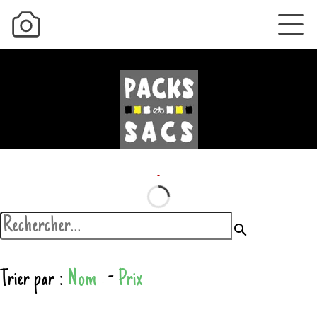
search
Trier par :
Nom
-
Prix