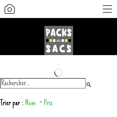
search
Trier par :
Nom
-
Prix