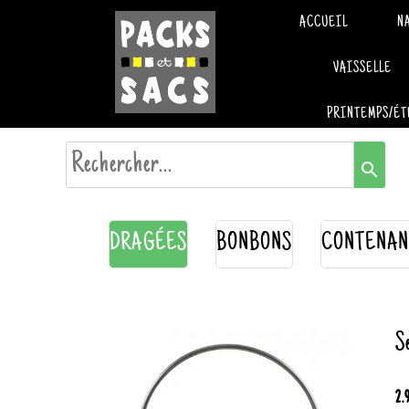
ACCUEIL
N
VAISSELLE
PRINTEMPS/ÉT
search
DRAGÉES
BONBONS
CONTENAN
S
2.