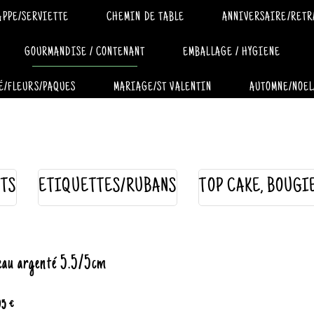
APPE/SERVIETTE
CHEMIN DE TABLE
ANNIVERSAIRE/RETR
GOURMANDISE / CONTENANT
EMBALLAGE / HYGIENE
É/FLEURS/PAQUES
MARIAGE/ST VALENTIN
AUTOMNE/NOEL
TS
ETIQUETTES/RUBANS
TOP CAKE, BOUGI
eau argenté 5.5/5cm
95 €