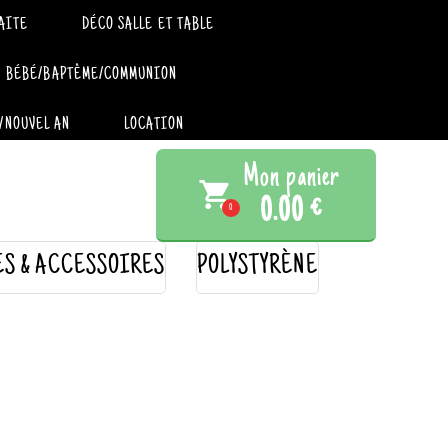
AITE
DÉCO SALLE ET TABLE
BÉBÉ/BAPTÊME/COMMUNION
/NOUVEL AN
LOCATION
Mon panier
local_grocery_store
0.00 €
0
ES & ACCESSOIRES
POLYSTYRÈNE