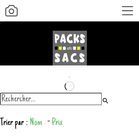
search
Trier par :
Nom
-
Prix