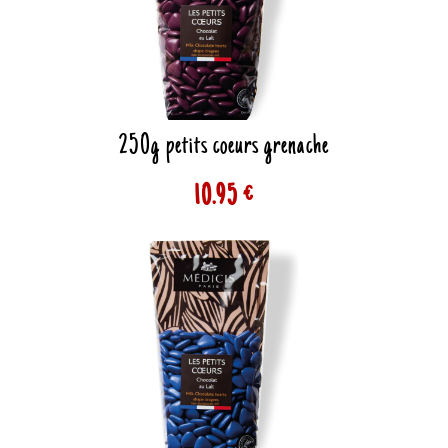
250g petits coeurs grenache
10.95 €