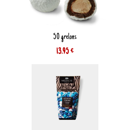
50 grelons
13.95 €