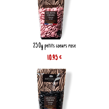
250g petits coeurs rose
10.95 €