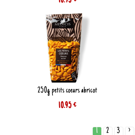
10.95 €
250g petits coeurs abricot
10.95 €
1
2
3
>