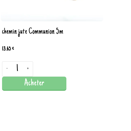
chemin jute Communion 5m
13.65 €
-
+
Acheter